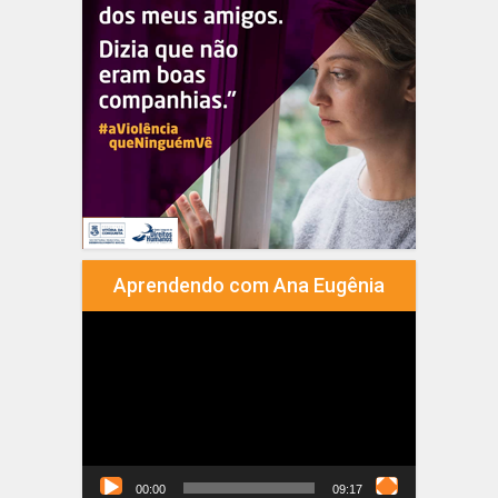
Aprendendo com Ana Eugênia
Tocador
de
vídeo
00:00
09:17