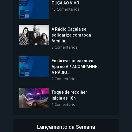
Colégios da Polícia...
OUÇA AO VIVO
45 Comentários
1.237 Modos de exibição
A Rádio Caçula se
solidariza com toda
família...
3 Comentários
Em breve nosso novo
Vice-Prefeita Sheila Lemos
App no Ar! ACOMPANHE
tomará posse nesta...
A RÁDIO...
2 Comentários
1.101 Modos de exibição
Toque de recolher
inicia às 18h
1 Comentário
Lançamento da Semana
Bahia inicia emissão da