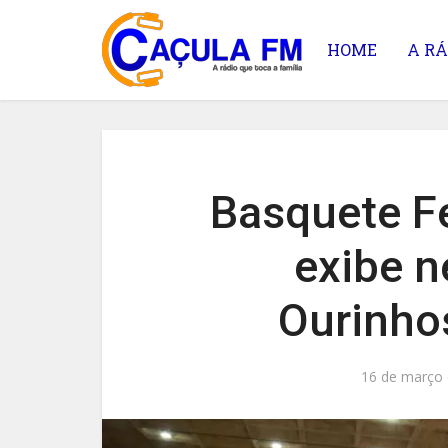
HOME
A RÁ
Basquete Fe
exibe 
Ourinho
16 de março