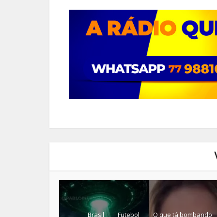
Brasil
Futebol
O que tá bombando