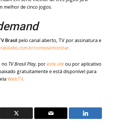
m melhor de cinco jogos.
demand
TV Brasil
pelo canal aberto, TV por assinatura e
brasil.ebc.com.br/comosintonizar
.
o no
TV Brasil Play
, por
este
site
ou por aplicativo
baixado gratuitamente e está disponível para
pela
WebTV
.