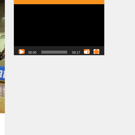
Tocador
de
vídeo
00:00
09:17