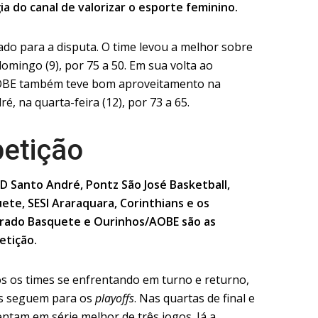
gia do canal de valorizar o esporte feminino.
do para a disputa. O time levou a melhor sobre
mingo (9), por 75 a 50. Em sua volta ao
AOBE também teve bom aproveitamento na
é, na quarta-feira (12), por 73 a 65.
etição
 Santo André, Pontz São José Basketball,
te, SESI Araraquara, Corinthians e os
rado Basquete e Ourinhos/AOBE são as
etição.
os os times se enfrentando em turno e returno,
es seguem para os
playoffs
. Nas quartas de final e
entam em série melhor de três jogos. Já a