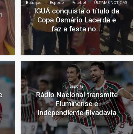
Batuque
Esporte
Futebol
ÚLTIMAS NOTÍCIAS
IGUÁ conquista o título da
m
Copa Osmário Lacerda e
faz a festa no...
Esporte
e
Rádio Nacional transmite
Fluminense e
Independiente Rivadavia