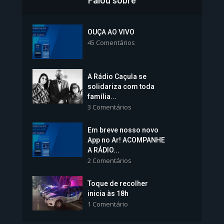
Falou sobre
Inscrições para Vagas nos
Colégios da Polícia...
OUÇA AO VIVO
45 Comentários
1.237 Modos de exibição
A Rádio Caçula se
solidariza com toda
família...
3 Comentários
Em breve nosso novo
Vice-Prefeita Sheila Lemos
App no Ar! ACOMPANHE
tomará posse nesta...
A RÁDIO...
2 Comentários
1.101 Modos de exibição
Toque de recolher
inicia às 18h
1 Comentário