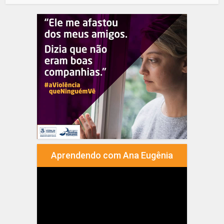
Aprendendo com Ana Eugênia
Tocador
de
vídeo