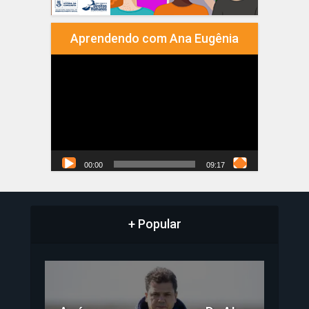
Aprendendo com Ana Eugênia
Tocador
de
vídeo
00:00
09:17
+ Popular