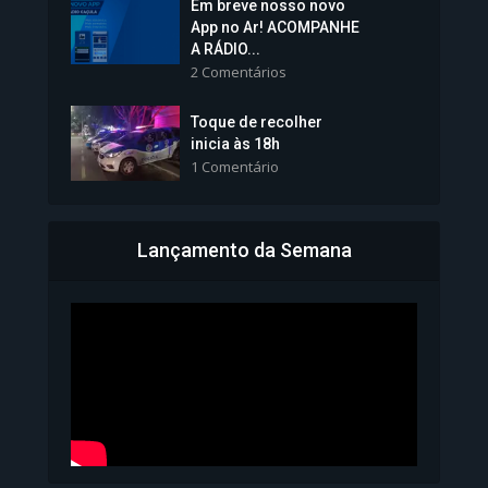
Em breve nosso novo
Vice-Prefeita Sheila Lemos
App no Ar! ACOMPANHE
tomará posse nesta...
A RÁDIO...
2 Comentários
1.101 Modos de exibição
Toque de recolher
inicia às 18h
1 Comentário
Lançamento da Semana
Bahia inicia emissão da
Carteira de Identidade...
1.070 Modos de exibição