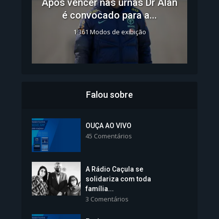
Após vencer nas urnas Dr Alan
é convocado para a...
1.361 Modos de exibição
Falou sobre
Inscrições para Vagas nos
Colégios da Polícia...
OUÇA AO VIVO
45 Comentários
1.237 Modos de exibição
A Rádio Caçula se
solidariza com toda
família...
3 Comentários