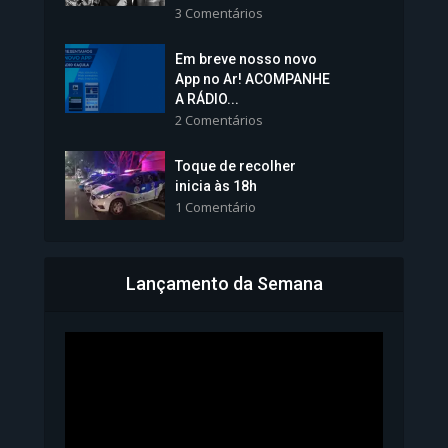
3 Comentários
Em breve nosso novo
Vice-Prefeita Sheila Lemos
App no Ar! ACOMPANHE
tomará posse nesta...
A RÁDIO...
2 Comentários
1.101 Modos de exibição
Toque de recolher
inicia às 18h
1 Comentário
Lançamento da Semana
Bahia inicia emissão da
Carteira de Identidade...
1.072 Modos de exibição