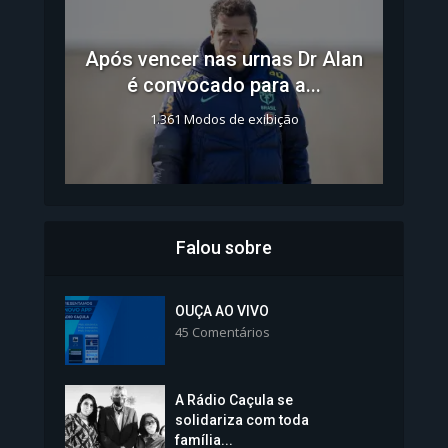
Após vencer nas urnas Dr Alan
é convocado para a...
1.361 Modos de exibição
Falou sobre
Inscrições para Vagas nos
Colégios da Polícia...
OUÇA AO VIVO
45 Comentários
1.239 Modos de exibição
A Rádio Caçula se
solidariza com toda
família...