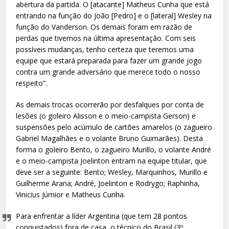
abertura da partida. O [atacante] Matheus Cunha que está
entrando na função do João [Pedro] e o [lateral] Wesley na
função do Vanderson. Os demais foram em razão de
perdas que tivemos na última apresentação. Com seis
possíveis mudanças, tenho certeza que teremos uma
equipe que estará preparada para fazer um grande jogo
contra um grande adversário que merece todo o nosso
respeito”.
As demais trocas ocorrerão por desfalques por conta de
lesões (o goleiro Alisson e o meio-campista Gerson) e
suspensões pelo acúmulo de cartões amarelos (o zagueiro
Gabriel Magalhães e o volante Bruno Guimarães). Desta
forma o goleiro Bento, o zagueiro Murillo, o volante André
e o meio-campista Joelinton entram na equipe titular, que
deve ser a seguinte: Bento; Wesley, Marquinhos, Murillo e
Guilherme Arana; André, Joelinton e Rodrygo; Raphinha,
Vinicius Júmior e Matheus Cunha.
Para enfrentar a líder Argentina (que tem 28 pontos
conquistados) fora de casa, o técnico do Brasil (3º