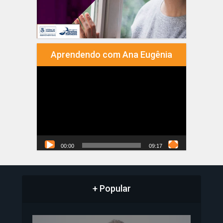
Aprendendo com Ana Eugênia
Tocador
de
vídeo
00:00
09:17
+ Popular