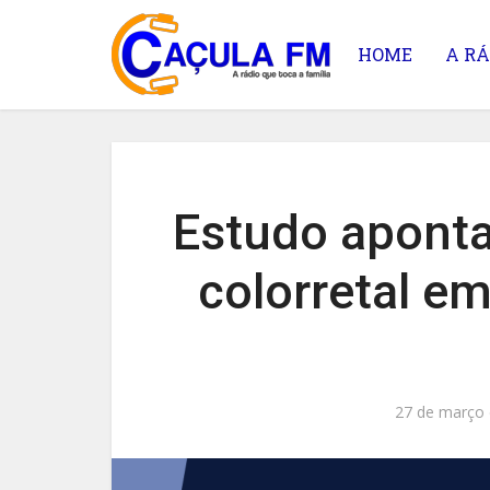
HOME
A RÁ
Estudo apont
colorretal e
27 de março