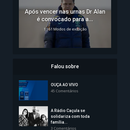
Após vencer nas urnas Dr Alan
é convocado para a...
1.361 Modos de exibição
Falou sobre
Inscrições para Vagas nos
Colégios da Polícia...
OUÇA AO VIVO
45 Comentários
1.239 Modos de exibição
A Rádio Caçula se
solidariza com toda
família...
3 Comentários