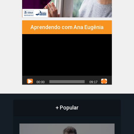
Aprendendo com Ana Eugênia
Tocador
de
vídeo
00:00
09:17
+ Popular