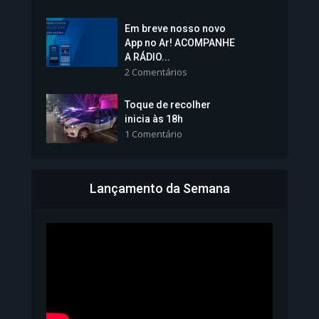
Em breve nosso novo
Vice-Prefeita Sheila Lemos
App no Ar! ACOMPANHE
tomará posse nesta...
A RÁDIO...
2 Comentários
1.101 Modos de exibição
Toque de recolher
inicia às 18h
1 Comentário
Lançamento da Semana
Bahia inicia emissão da
Carteira de Identidade...
1.071 Modos de exibição