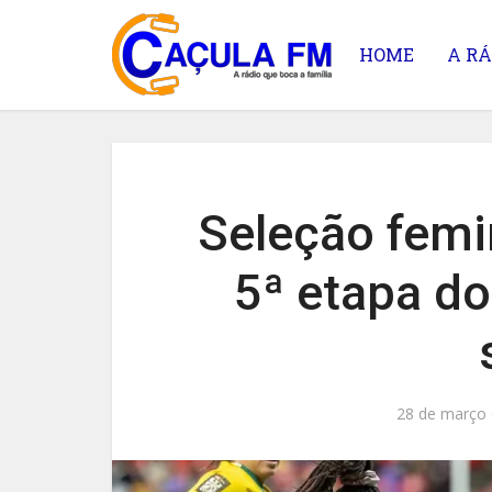
HOME
A RÁ
Seleção femi
5ª etapa do
28 de março