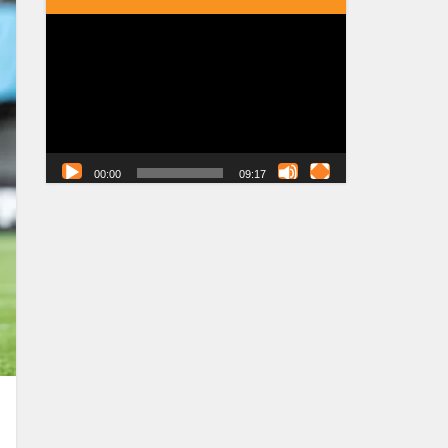
Tocador
de
vídeo
00:00
09:17