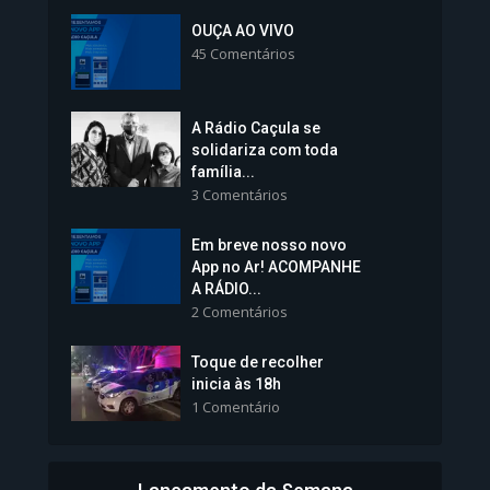
Inscrições para Vagas nos
Colégios da Polícia...
OUÇA AO VIVO
45 Comentários
1.237 Modos de exibição
A Rádio Caçula se
solidariza com toda
família...
3 Comentários
Em breve nosso novo
Vice-Prefeita Sheila Lemos
App no Ar! ACOMPANHE
tomará posse nesta...
A RÁDIO...
2 Comentários
1.101 Modos de exibição
Toque de recolher
inicia às 18h
1 Comentário