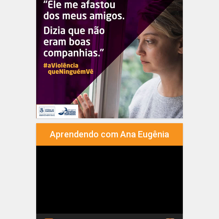
Aprendendo com Ana Eugênia
Tocador
de
vídeo