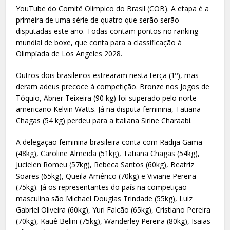
YouTube do Comitê Olímpico do Brasil (COB). A etapa é a
primeira de uma série de quatro que serão serão
disputadas este ano. Todas contam pontos no ranking
mundial de boxe, que conta para a classificação à
Olimpíada de Los Angeles 2028.
Outros dois brasileiros estrearam nesta terça (1º), mas
deram adeus precoce à competição. Bronze nos Jogos de
Tóquio, Abner Teixeira (90 kg) foi superado pelo norte-
americano Kelvin Watts. Já na disputa feminina, Tatiana
Chagas (54 kg) perdeu para a italiana Sirine Charaabi.
A delegação feminina brasileira conta com Radija Gama
(48kg), Caroline Almeida (51kg), Tatiana Chagas (54kg),
Jucielen Romeu (57kg), Rebeca Santos (60kg), Beatriz
Soares (65kg), Queila Américo (70kg) e Viviane Pereira
(75kg). Já os representantes do país na competição
masculina são Michael Douglas Trindade (55kg), Luiz
Gabriel Oliveira (60kg), Yuri Falcão (65kg), Cristiano Pereira
(70kg), Kauê Belini (75kg), Wanderley Pereira (80kg), Isaias