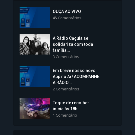
Inscrições para Vagas nos
Colégios da Polícia...
OUÇA AO VIVO
45 Comentários
1.238 Modos de exibição
A Rádio Caçula se
solidariza com toda
família...
3 Comentários
Em breve nosso novo
Vice-Prefeita Sheila Lemos
App no Ar! ACOMPANHE
tomará posse nesta...
A RÁDIO...
2 Comentários
1.101 Modos de exibição
Toque de recolher
inicia às 18h
1 Comentário