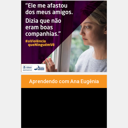
Aprendendo com Ana Eugênia
Tocador
de
vídeo