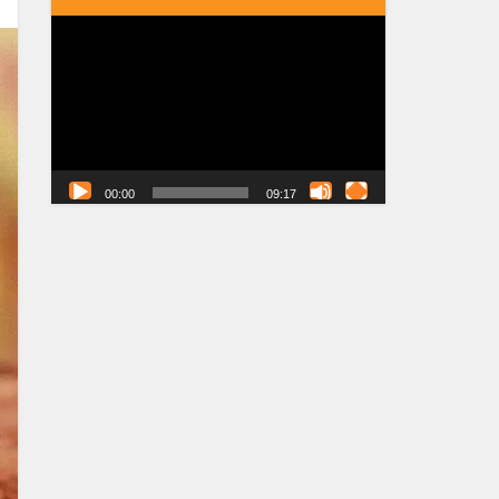
Tocador
de
vídeo
00:00
09:17