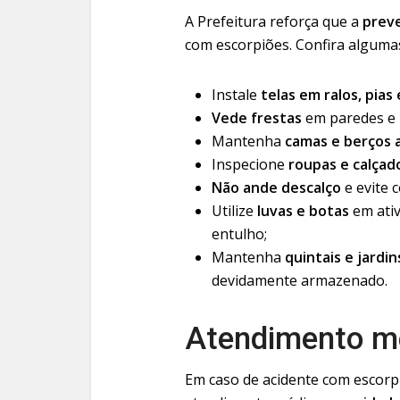
A Prefeitura reforça que a
prev
com escorpiões. Confira algumas
Instale
telas em ralos, pias
Vede frestas
em paredes e 
Mantenha
camas e berços 
Inspecione
roupas e calçad
Não ande descalço
e evite 
Utilize
luvas e botas
em ati
entulho;
Mantenha
quintais e jardin
devidamente armazenado.
Atendimento m
Em caso de acidente com escorp