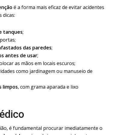
enção
é a forma mais eficaz de evitar acidentes
 dicas:
 e tanques
;
portas;
afastados das paredes
;
os antes de usar
;
colocar as mãos em locais escuros;
vidades como jardinagem ou manuseio de
s limpos
, com grama aparada e lixo
édico
ião, é fundamental procurar imediatamente o