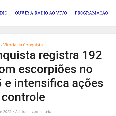
DIO
OUVIR A RÁDIO AO VIVO
PROGRAMAÇÃO
Vitória da Conquista
•
nquista registra 192
com escorpiões no
 e intensifica ações
 controle
de 2025
Adicionar comentário