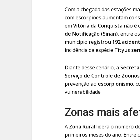
Com a chegada das estações mai
com escorpiões aumentam consi
em
Vitória da Conquista
não é 
de Notificação (Sinan)
, entre o
município registrou
192 aciden
incidência da espécie
Tityus ser
Diante desse cenário, a
Secreta
Serviço de Controle de Zoono
prevenção ao
escorpionismo
, 
vulnerabilidade.
Zonas mais afe
A
Zona Rural
lidera o número d
primeiros meses do ano. Entre 