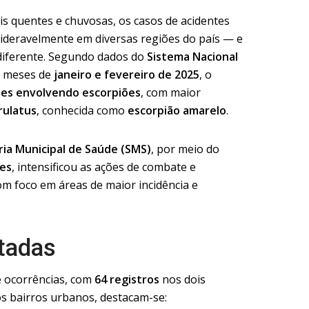
s quentes e chuvosas, os casos de acidentes
deravelmente em diversas regiões do país — e
diferente. Segundo dados do
Sistema Nacional
s meses de
janeiro e fevereiro de 2025
, o
tes envolvendo escorpiões
, com maior
rulatus
, conhecida como
escorpião amarelo
.
ria Municipal de Saúde (SMS)
, por meio do
ses
, intensificou as ações de combate e
com foco em áreas de maior incidência e
tadas
e ocorrências, com
64 registros
nos dois
os bairros urbanos, destacam-se: