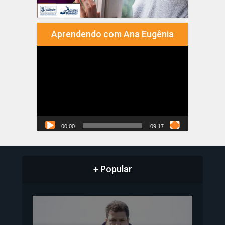
Aprendendo com Ana Eugênia
Tocador
de
vídeo
00:00
09:17
+ Popular