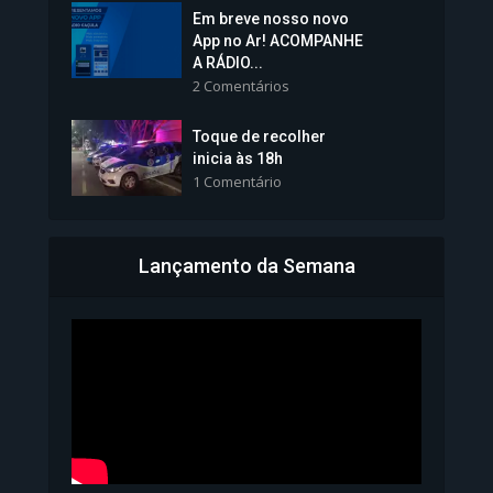
Em breve nosso novo
Vice-Prefeita Sheila Lemos
App no Ar! ACOMPANHE
tomará posse nesta...
A RÁDIO...
2 Comentários
1.101 Modos de exibição
Toque de recolher
inicia às 18h
1 Comentário
Lançamento da Semana
Bahia inicia emissão da
Carteira de Identidade...
1.071 Modos de exibição