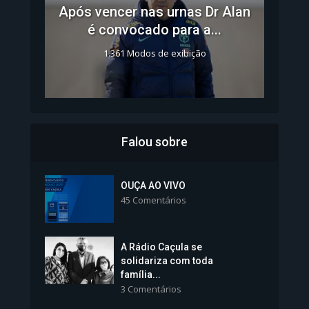
Após vencer nas urnas Dr Alan
é convocado para a...
1.361 Modos de exibição
Falou sobre
Inscrições para Vagas nos
Colégios da Polícia...
OUÇA AO VIVO
45 Comentários
1.237 Modos de exibição
A Rádio Caçula se
solidariza com toda
família...
3 Comentários