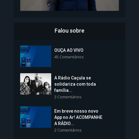
Falou sobre
Inscrições para Vagas nos
Colégios da Polícia...
OUÇA AO VIVO
45 Comentários
1.239 Modos de exibição
A Rádio Caçula se
solidariza com toda
família...
3 Comentários
Em breve nosso novo
Vice-Prefeita Sheila Lemos
App no Ar! ACOMPANHE
tomará posse nesta...
A RÁDIO...
2 Comentários
1.101 Modos de exibição