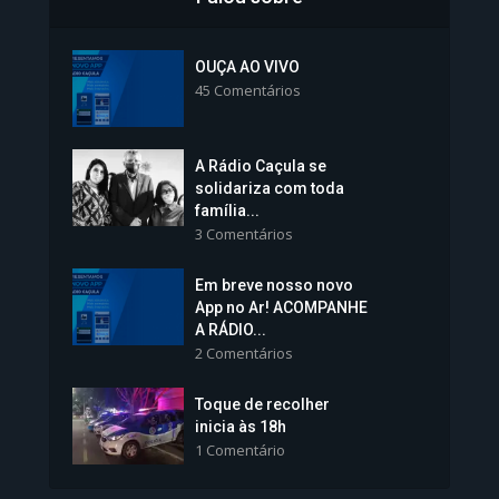
Inscrições para Vagas nos
Colégios da Polícia...
OUÇA AO VIVO
45 Comentários
1.239 Modos de exibição
A Rádio Caçula se
solidariza com toda
família...
3 Comentários
Em breve nosso novo
Vice-Prefeita Sheila Lemos
App no Ar! ACOMPANHE
tomará posse nesta...
A RÁDIO...
2 Comentários
1.101 Modos de exibição
Toque de recolher
inicia às 18h
1 Comentário