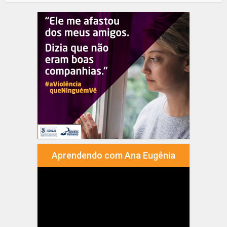
Aprendendo com Ana Eugênia
Tocador
de
vídeo