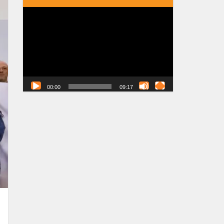
Tocador
de
vídeo
00:00
09:17