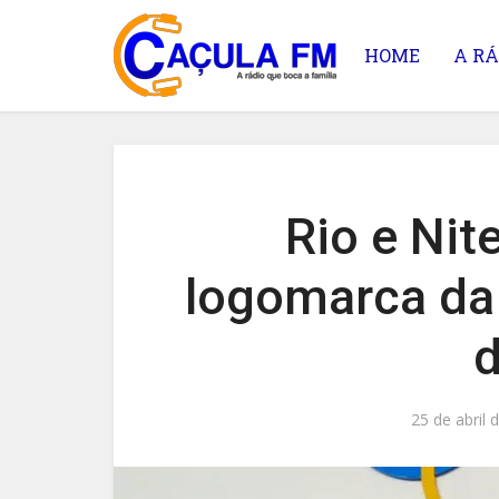
HOME
A RÁ
Rio e Nit
logomarca da
25 de abril 