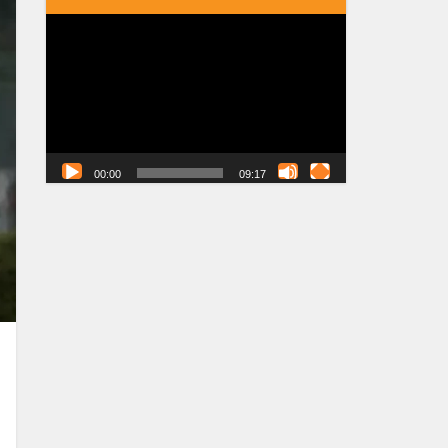
Tocador
de
vídeo
00:00
09:17