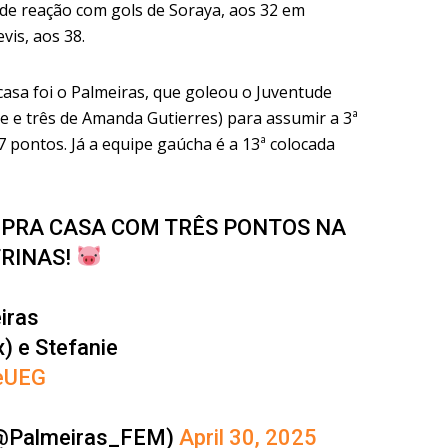
e reação com gols de Soraya, aos 32 em
vis, aos 38.
 casa foi o Palmeiras, que goleou o Juventude
ie e três de Amanda Gutierres) para assumir a 3ª
7 pontos. Já a equipe gaúcha é a 13ª colocada
 PRA CASA COM TRÊS PONTOS NA
TRINAS!
iras
) e Stefanie
EeUEG
(@Palmeiras_FEM)
April 30, 2025