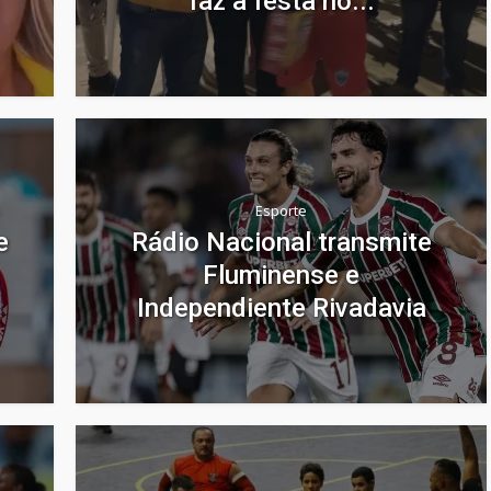
faz a festa no...
Esporte
e
Rádio Nacional transmite
Fluminense e
Independiente Rivadavia