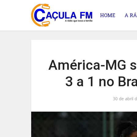
HOME
A RÁ
América-MG s
3 a 1 no Br
30 de abril 