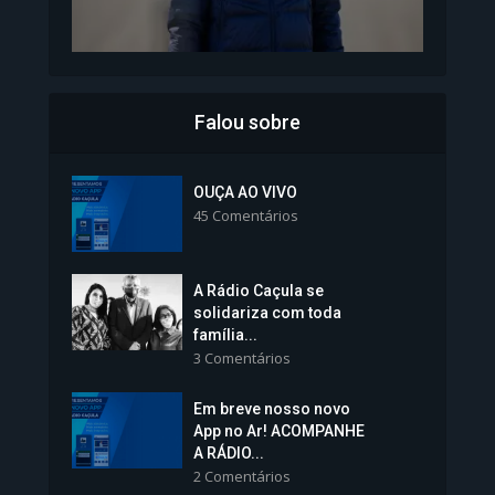
Falou sobre
Inscrições para Vagas nos
Colégios da Polícia...
OUÇA AO VIVO
45 Comentários
1.239 Modos de exibição
A Rádio Caçula se
solidariza com toda
família...
3 Comentários
Em breve nosso novo
Vice-Prefeita Sheila Lemos
App no Ar! ACOMPANHE
tomará posse nesta...
A RÁDIO...
2 Comentários
1.101 Modos de exibição