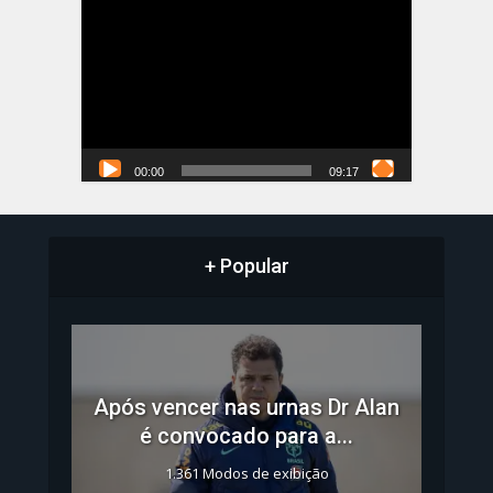
Tocador
de
vídeo
00:00
09:17
+ Popular
Após vencer nas urnas Dr Alan
é convocado para a...
1.361 Modos de exibição