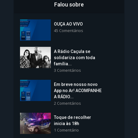
Falou sobre
Inscrições para Vagas nos
Colégios da Polícia...
OUÇA AO VIVO
45 Comentários
1.237 Modos de exibição
A Rádio Caçula se
solidariza com toda
família...
3 Comentários
Em breve nosso novo
Vice-Prefeita Sheila Lemos
App no Ar! ACOMPANHE
tomará posse nesta...
A RÁDIO...
2 Comentários
1.101 Modos de exibição
Toque de recolher
inicia às 18h
1 Comentário