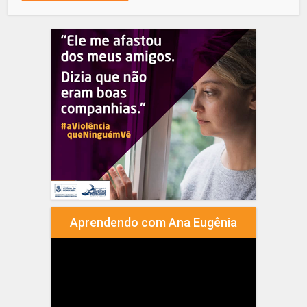
Aprendendo com Ana Eugênia
Tocador
de
vídeo