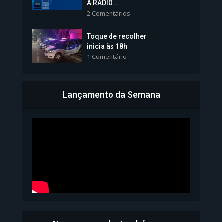
tomará posse nesta...
A RÁDIO...
2 Comentários
1.101 Modos de exibição
Toque de recolher
inicia às 18h
1 Comentário
Lançamento da Semana
Bahia inicia emissão da
Carteira de Identidade...
1.072 Modos de exibição