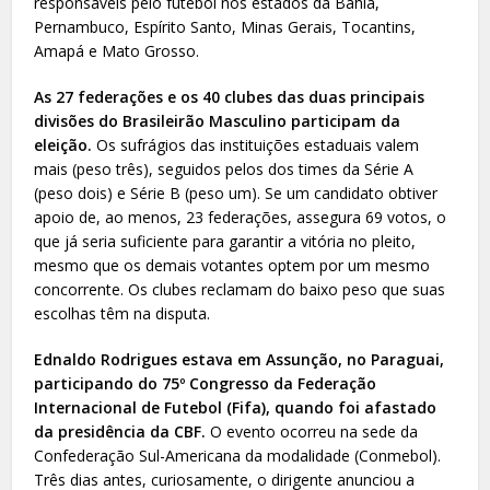
responsáveis pelo futebol nos estados da Bahia,
Pernambuco, Espírito Santo, Minas Gerais, Tocantins,
Amapá e Mato Grosso.
As 27 federações e os 40 clubes das duas principais
divisões do Brasileirão Masculino participam da
eleição.
Os sufrágios das instituições estaduais valem
mais (peso três), seguidos pelos dos times da Série A
(peso dois) e Série B (peso um). Se um candidato obtiver
apoio de, ao menos, 23 federações, assegura 69 votos, o
que já seria suficiente para garantir a vitória no pleito,
mesmo que os demais votantes optem por um mesmo
concorrente. Os clubes reclamam do baixo peso que suas
escolhas têm na disputa.
Ednaldo Rodrigues estava em Assunção, no Paraguai,
participando do 75º Congresso da Federação
Internacional de Futebol (Fifa), quando foi afastado
da presidência da CBF.
O evento ocorreu na sede da
Confederação Sul-Americana da modalidade (Conmebol).
Três dias antes, curiosamente, o dirigente anunciou a