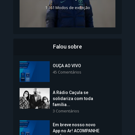
1.361 Modos de exibição
Falou sobre
Inscrições para Vagas nos
Colégios da Polícia...
OUÇA AO VIVO
45 Comentários
1.239 Modos de exibição
A Rádio Caçula se
solidariza com toda
família...
3 Comentários
Em breve nosso novo
Vice-Prefeita Sheila Lemos
App no Ar! ACOMPANHE