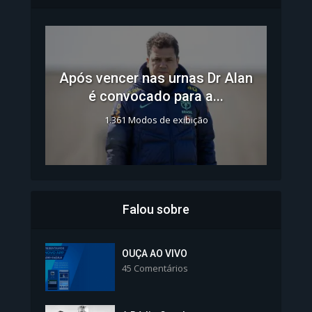
Após vencer nas urnas Dr Alan
é convocado para a...
1.361 Modos de exibição
Falou sobre
Inscrições para Vagas nos
Colégios da Polícia...
OUÇA AO VIVO
45 Comentários
1.239 Modos de exibição