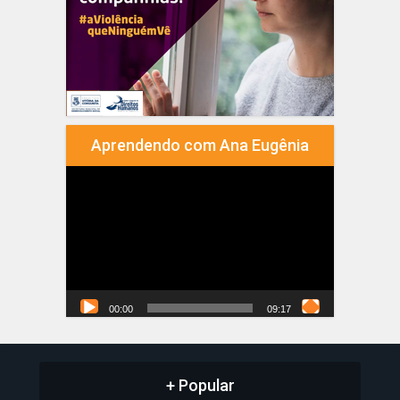
Aprendendo com Ana Eugênia
Tocador
de
vídeo
00:00
09:17
+ Popular