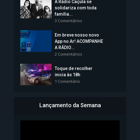
A Rádio Caçula se
solidariza com toda
família...
3 Comentários
Em breve nosso novo
Vice-Prefeita Sheila Lemos
App no Ar! ACOMPANHE
tomará posse nesta...
A RÁDIO...
2 Comentários
1.101 Modos de exibição
Toque de recolher
inicia às 18h
1 Comentário
Lançamento da Semana
Bahia inicia emissão da
Carteira de Identidade...
1.071 Modos de exibição