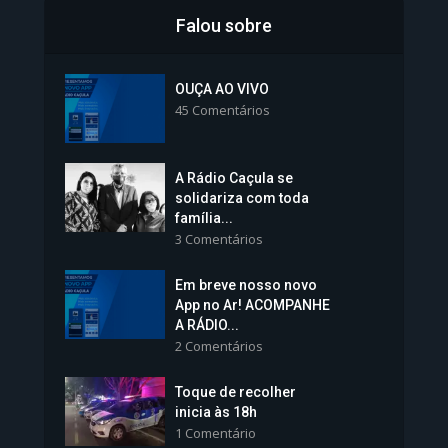
Falou sobre
Inscrições para Vagas nos
Colégios da Polícia...
OUÇA AO VIVO
45 Comentários
1.237 Modos de exibição
A Rádio Caçula se
solidariza com toda
família...
3 Comentários
Em breve nosso novo
Vice-Prefeita Sheila Lemos
App no Ar! ACOMPANHE
tomará posse nesta...
A RÁDIO...
2 Comentários
1.101 Modos de exibição
Toque de recolher
inicia às 18h
1 Comentário