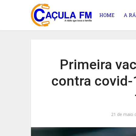
HOME
A RÁ
Primeira va
contra covid-
21 de maio 