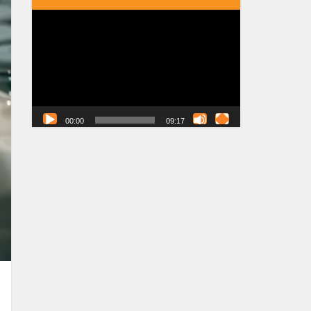
Tocador
de
vídeo
00:00
09:17