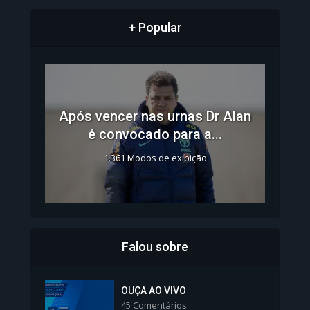
+ Popular
Após vencer nas urnas Dr Alan
é convocado para a...
1.361 Modos de exibição
Falou sobre
Inscrições para Vagas nos
Colégios da Polícia...
OUÇA AO VIVO
45 Comentários