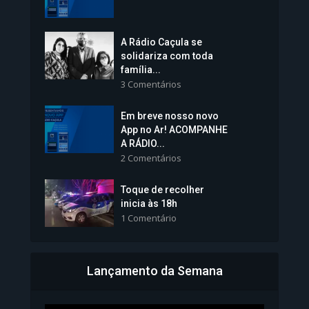
1.239 Modos de exibição
A Rádio Caçula se
solidariza com toda
família...
3 Comentários
Em breve nosso novo
Vice-Prefeita Sheila Lemos
App no Ar! ACOMPANHE
tomará posse nesta...
A RÁDIO...
2 Comentários
1.101 Modos de exibição
Toque de recolher
inicia às 18h
1 Comentário
Lançamento da Semana
Bahia inicia emissão da
Carteira de Identidade...