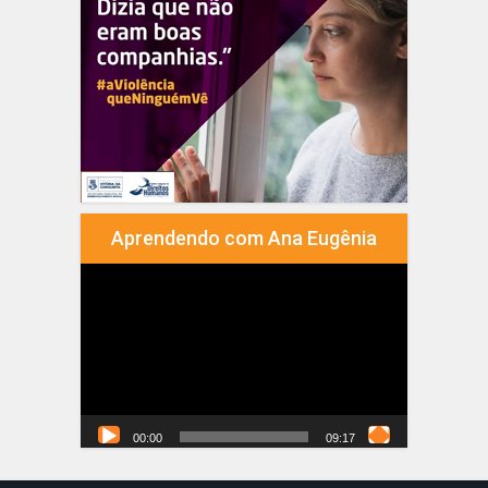
Aprendendo com Ana Eugênia
Tocador
de
vídeo
00:00
09:17