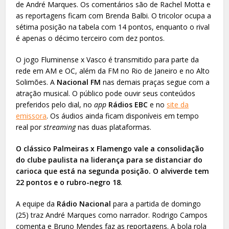
de André Marques. Os comentários são de Rachel Motta e
as reportagens ficam com Brenda Balbi. O tricolor ocupa a
sétima posição na tabela com 14 pontos, enquanto o rival
é apenas o décimo terceiro com dez pontos.
O jogo Fluminense x Vasco é transmitido para parte da
rede em AM e OC, além da FM no Rio de Janeiro e no Alto
Solimões. A
Nacional FM
nas demais praças segue com a
atração musical. O público pode ouvir seus conteúdos
preferidos pelo dial, no
app
Rádios EBC
e no
site da
emissora
. Os áudios ainda ficam disponíveis em tempo
real por
streaming
nas duas plataformas.
O clássico Palmeiras x Flamengo vale a consolidação
do clube paulista na liderança para se distanciar do
carioca que está na segunda posição. O alviverde tem
22 pontos e o rubro-negro 18
.
A equipe da
Rádio Nacional
para a partida de domingo
(25) traz André Marques como narrador. Rodrigo Campos
comenta e Bruno Mendes faz as reportagens. A bola rola