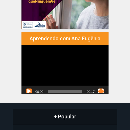
Aprendendo com Ana Eugênia
Tocador
de
vídeo
00:00
09:17
+ Popular