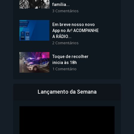
família...
3 Comentários
Em breve nosso novo
Vice-Prefeita Sheila Lemos
App no Ar! ACOMPANHE
tomará posse nesta...
A RÁDIO...
2 Comentários
1.101 Modos de exibição
Toque de recolher
inicia às 18h
1 Comentário
Lançamento da Semana
Bahia inicia emissão da
Carteira de Identidade...
1.071 Modos de exibição