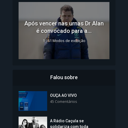
Após vencer nas urnas Dr Alan
é convocado para a...
1.361 Modos de exibição
Falou sobre
Inscrições para Vagas nos
Colégios da Polícia...
OUÇA AO VIVO
45 Comentários
1.239 Modos de exibição
A Rádio Caçula se
solidariza com toda