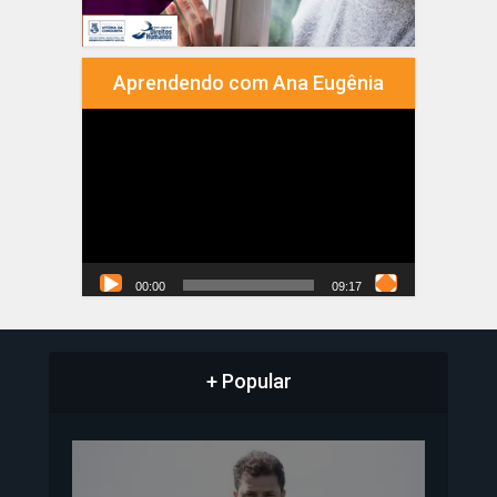
Aprendendo com Ana Eugênia
Tocador
de
vídeo
00:00
09:17
+ Popular