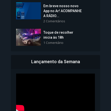
Em breve nosso novo
Vice-Prefeita Sheila Lemos
App no Ar! ACOMPANHE
tomará posse nesta...
A RÁDIO...
2 Comentários
1.101 Modos de exibição
Toque de recolher
inicia às 18h
1 Comentário
Lançamento da Semana
Bahia inicia emissão da
Carteira de Identidade...
1.072 Modos de exibição