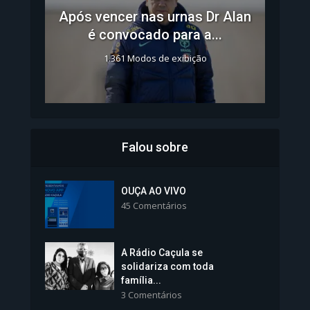
Após vencer nas urnas Dr Alan
é convocado para a...
1.361 Modos de exibição
Falou sobre
Inscrições para Vagas nos
Colégios da Polícia...
OUÇA AO VIVO
45 Comentários
1.239 Modos de exibição
A Rádio Caçula se
solidariza com toda
família...
3 Comentários