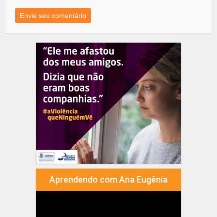
Aprendendo com Ana Eugênia
Tocador
de
vídeo