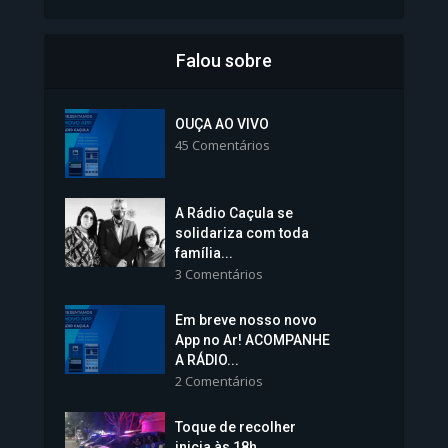
Falou sobre
Inscrições para Vagas nos
Colégios da Polícia...
OUÇA AO VIVO
45 Comentários
1.237 Modos de exibição
A Rádio Caçula se
solidariza com toda
família...
3 Comentários
Em breve nosso novo
Vice-Prefeita Sheila Lemos
App no Ar! ACOMPANHE
tomará posse nesta...
A RÁDIO...
2 Comentários
1.101 Modos de exibição
Toque de recolher
inicia às 18h