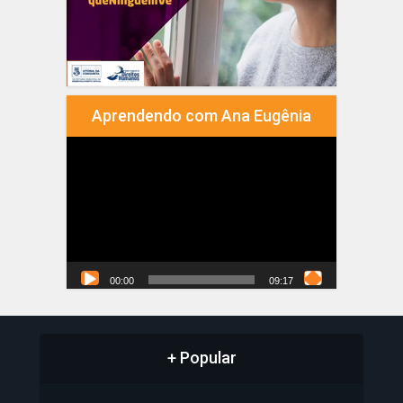
Aprendendo com Ana Eugênia
Tocador
de
vídeo
00:00
09:17
+ Popular