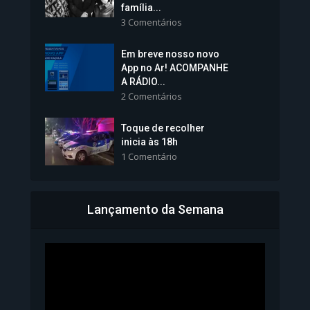
família...
3 Comentários
Em breve nosso novo
Vice-Prefeita Sheila Lemos
App no Ar! ACOMPANHE
tomará posse nesta...
A RÁDIO...
2 Comentários
1.101 Modos de exibição
Toque de recolher
inicia às 18h
1 Comentário
Lançamento da Semana
Bahia inicia emissão da
Carteira de Identidade...
1.071 Modos de exibição