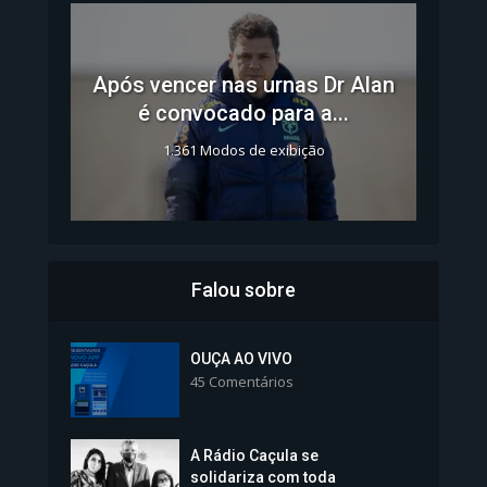
Após vencer nas urnas Dr Alan
é convocado para a...
1.361 Modos de exibição
Falou sobre
Inscrições para Vagas nos
Colégios da Polícia...
OUÇA AO VIVO
45 Comentários
1.237 Modos de exibição
A Rádio Caçula se
solidariza com toda