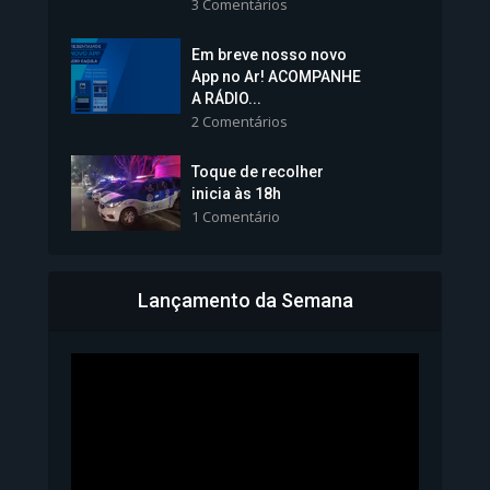
3 Comentários
Em breve nosso novo
Vice-Prefeita Sheila Lemos
App no Ar! ACOMPANHE
tomará posse nesta...
A RÁDIO...
2 Comentários
1.101 Modos de exibição
Toque de recolher
inicia às 18h
1 Comentário
Lançamento da Semana
Bahia inicia emissão da
Carteira de Identidade...
1.072 Modos de exibição