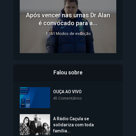
Após vencer nas urnas Dr Alan
é convocado para a...
1.361 Modos de exibição
Falou sobre
Inscrições para Vagas nos
Colégios da Polícia...
OUÇA AO VIVO
45 Comentários
1.239 Modos de exibição
A Rádio Caçula se
solidariza com toda
família...