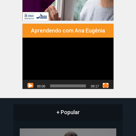
Aprendendo com Ana Eugênia
Tocador
de
vídeo
00:00
09:17
+ Popular