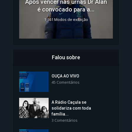
Após vencer nas urnas Dr Alan
é convocado para a...
1.361 Modos de exibição
Falou sobre
Inscrições para Vagas nos
Colégios da Polícia...
OUÇA AO VIVO
45 Comentários
1.239 Modos de exibição
A Rádio Caçula se
solidariza com toda
família...
3 Comentários