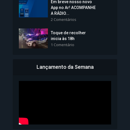
Em breve nosso novo
Vice-Prefeita Sheila Lemos
App no Ar! ACOMPANHE
tomará posse nesta...
A RÁDIO...
2 Comentários
1.101 Modos de exibição
Toque de recolher
inicia às 18h
1 Comentário
Lançamento da Semana
Bahia inicia emissão da
Carteira de Identidade...
1.072 Modos de exibição