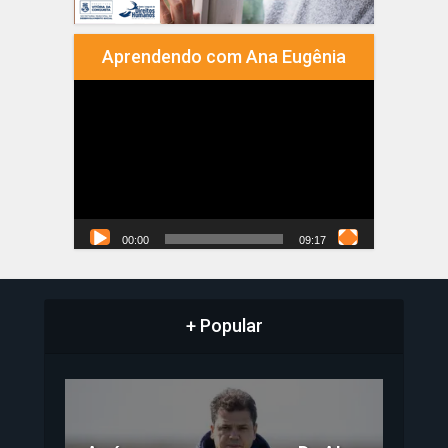
Aprendendo com Ana Eugênia
Tocador
de
vídeo
00:00
09:17
+ Popular