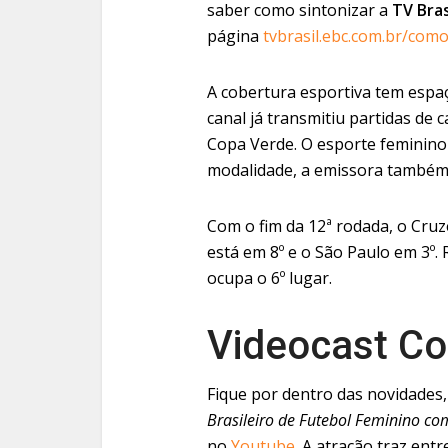
saber como sintonizar a
TV Bras
página
tvbrasil.ebc.com.br/como
A cobertura esportiva tem espa
canal já transmitiu partidas de 
Copa Verde. O esporte feminino
modalidade, a emissora também 
Com o fim da 12ª rodada, o Cruz
está em 8º e o São Paulo em 3º. 
ocupa o 6º lugar.
Videocast C
Fique por dentro das novidades,
Brasileiro de Futebol Feminino co
no
Youtube
. A atração traz entr