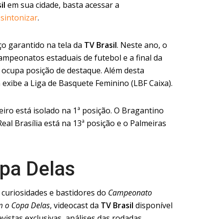
il
em sua cidade, basta acessar a
sintonizar
.
ço garantido na tela da
TV Brasil
. Neste ano, o
campeonatos estaduais de futebol e a final da
 ocupa posição de destaque. Além desta
exibe a Liga de Basquete Feminino (LBF Caixa).
eiro está isolado na 1ª posição. O Bragantino
Real Brasília está na 13ª posição e o Palmeiras
opa Delas
 curiosidades e bastidores do
Campeonato
m o Copa Delas
, videocast da
TV Brasil
disponível
evistas exclusivas, análises das rodadas,