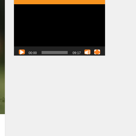
Tocador
de
vídeo
00:00
09:17