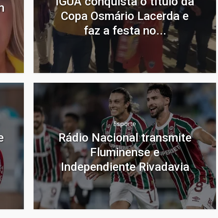
IGUÁ conquista o título da
m
Copa Osmário Lacerda e
faz a festa no...
Esporte
e
Rádio Nacional transmite
Fluminense e
Independiente Rivadavia