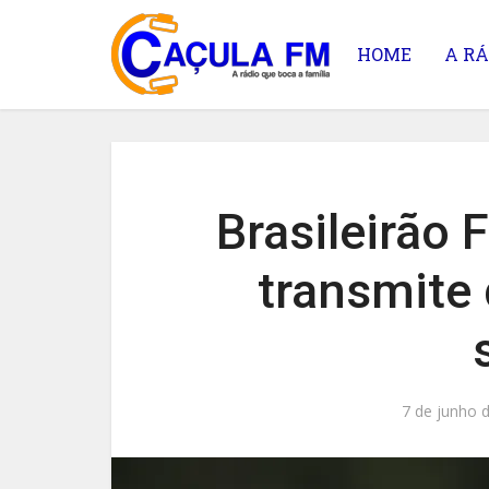
HOME
A RÁ
Brasileirão 
transmite 
7 de junho 