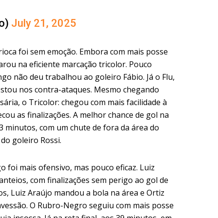
o)
July 21, 2025
arioca foi sem emoção. Embora com mais posse
rou na eficiente marcação tricolor. Pouco
ngo não deu trabalhou ao goleiro Fábio. Já o Flu,
ostou nos contra-ataques. Mesmo chegando
sária, o Tricolor: chegou com mais facilidade à
ou as finalizações. A melhor chance de gol na
43 minutos, com um chute de fora da área do
do goleiro Rossi.
o foi mais ofensivo, mas pouco eficaz. Luiz
anteios, com finalizações sem perigo ao gol de
os, Luiz Araújo mandou a bola na área e Ortiz
ravessão. O Rubro-Negro seguiu com mais posse
uia insossa. Já na reta final, aos 39 minutos, em