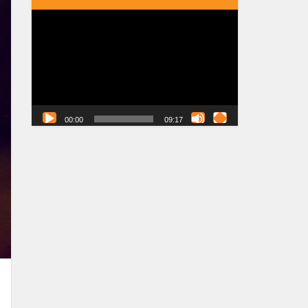
Tocador
de
vídeo
00:00
09:17