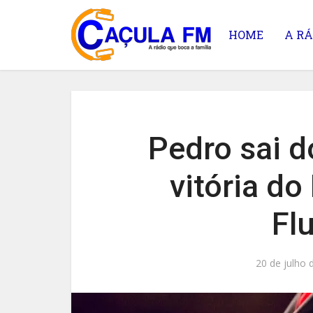
HOME
A RÁ
Pedro sai d
vitória d
Fl
20 de julho 