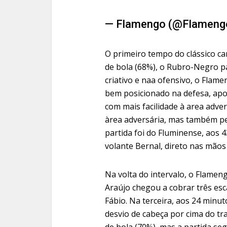
— Flamengo (@Flameng
O primeiro tempo do clássico c
de bola (68%), o Rubro-Negro pa
criativo e naa ofensivo, o Flame
bem posicionado na defesa, ap
com mais facilidade à area adver
àrea adversária, mas também pec
partida foi do Fluminense, aos 
volante Bernal, direto nas mãos 
Na volta do intervalo, o Flameng
Araújo chegou a cobrar três esc
Fábio. Na terceira, aos 24 minut
desvio de cabeça por cima do t
de bola (70%), mas a partida seg