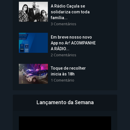
A Rádio Caçula se
solidariza com toda
família...
3 Comentários
Em breve nosso novo
Vice-Prefeita Sheila Lemos
App no Ar! ACOMPANHE
tomará posse nesta...
A RÁDIO...
2 Comentários
1.101 Modos de exibição
Toque de recolher
inicia às 18h
1 Comentário
Lançamento da Semana
Bahia inicia emissão da
Carteira de Identidade...
1.071 Modos de exibição