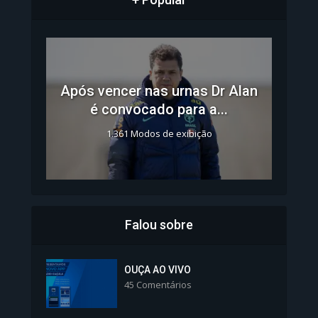
Após vencer nas urnas Dr Alan
é convocado para a...
1.361 Modos de exibição
Falou sobre
Inscrições para Vagas nos
Colégios da Polícia...
OUÇA AO VIVO
45 Comentários
1.239 Modos de exibição