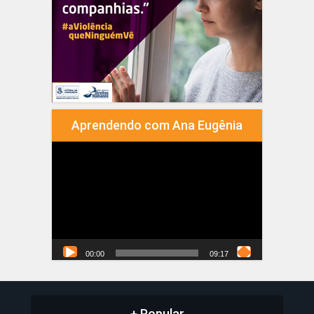
Aprendendo com Ana Eugênia
Tocador
de
vídeo
00:00
09:17
+ Popular