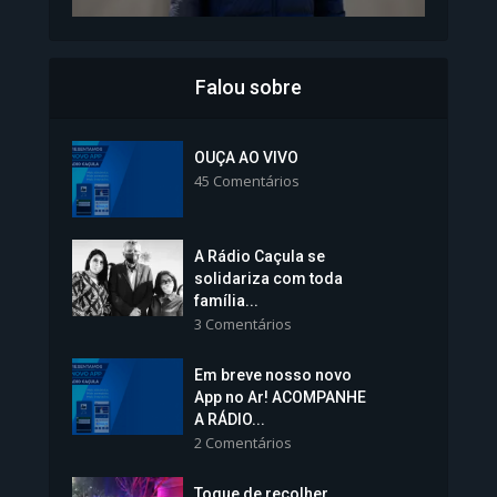
Falou sobre
Inscrições para Vagas nos
Colégios da Polícia...
OUÇA AO VIVO
45 Comentários
1.239 Modos de exibição
A Rádio Caçula se
solidariza com toda
família...
3 Comentários
Em breve nosso novo
Vice-Prefeita Sheila Lemos
App no Ar! ACOMPANHE
tomará posse nesta...
A RÁDIO...
2 Comentários
1.101 Modos de exibição
Toque de recolher