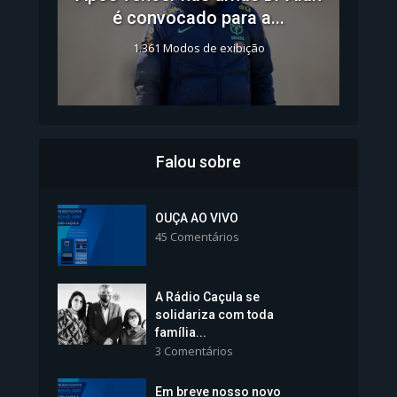
é convocado para a...
1.361 Modos de exibição
Falou sobre
Inscrições para Vagas nos
Colégios da Polícia...
OUÇA AO VIVO
45 Comentários
1.237 Modos de exibição
A Rádio Caçula se
solidariza com toda
família...
3 Comentários
Em breve nosso novo