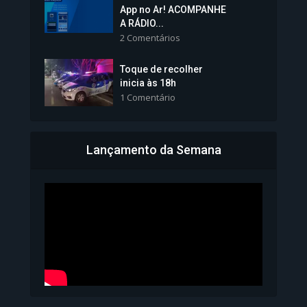
Vice-Prefeita Sheila Lemos
App no Ar! ACOMPANHE
tomará posse nesta...
A RÁDIO...
2 Comentários
1.101 Modos de exibição
Toque de recolher
inicia às 18h
1 Comentário
Lançamento da Semana
Bahia inicia emissão da
Carteira de Identidade...
1.071 Modos de exibição