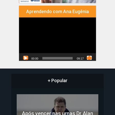
Aprendendo com Ana Eugênia
Tocador
de
vídeo
00:00
09:17
+ Popular
Após vencer nas urnas Dr Alan