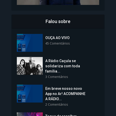
Falou sobre
Inscrições para Vagas nos
Colégios da Polícia...
OUÇA AO VIVO
45 Comentários
1.237 Modos de exibição
A Rádio Caçula se
solidariza com toda
família...
3 Comentários
Em breve nosso novo
Vice-Prefeita Sheila Lemos
App no Ar! ACOMPANHE
tomará posse nesta...
A RÁDIO...
2 Comentários
1.101 Modos de exibição