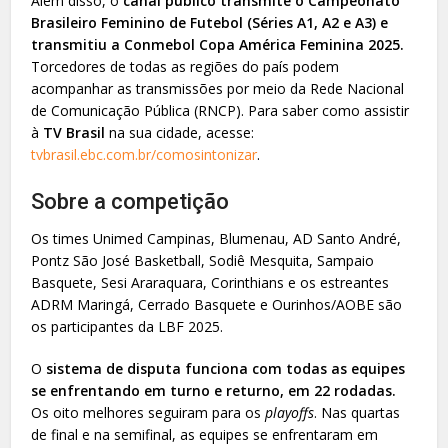
Além disso, o
canal público transmite o Campeonato
Brasileiro Feminino de Futebol (Séries A1, A2 e A3) e
transmitiu a Conmebol Copa América Feminina 2025.
Torcedores de todas as regiões do país podem
acompanhar as transmissões por meio da Rede Nacional
de Comunicação Pública (RNCP). Para saber como assistir
à
TV Brasil
na sua cidade, acesse:
tvbrasil.ebc.com.br/comosintonizar
.
Sobre a competição
Os times Unimed Campinas, Blumenau, AD Santo André,
Pontz São José Basketball, Sodiê Mesquita, Sampaio
Basquete, Sesi Araraquara, Corinthians e os estreantes
ADRM Maringá, Cerrado Basquete e Ourinhos/AOBE são
os participantes da LBF 2025.
O
sistema de disputa funciona com todas as equipes
se enfrentando em turno e returno, em 22 rodadas.
Os oito melhores seguiram para os
playoffs
. Nas quartas
de final e na semifinal, as equipes se enfrentaram em