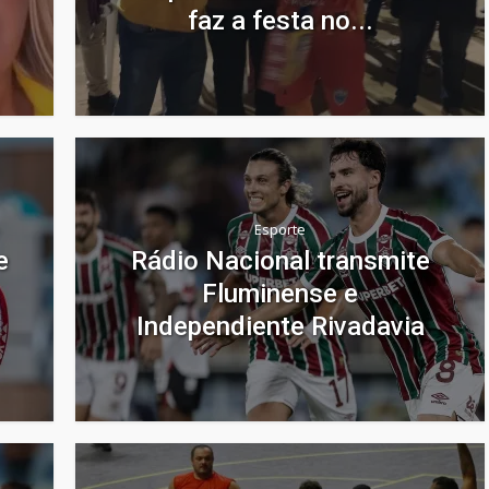
faz a festa no...
Esporte
e
Rádio Nacional transmite
Fluminense e
Independiente Rivadavia