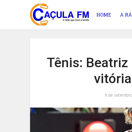
HOME
A RÁ
Tênis: Beatri
vitóri
9 de setembro