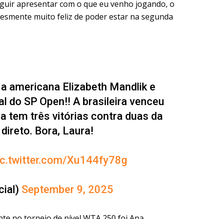
nseguir apresentar com o que eu venho jogando, o
lesmente muito feliz de poder estar na segunda
 a americana Elizabeth Mandlik e
al do SP Open!! A brasileira venceu
ra tem três vitórias contra duas da
direto. Bora, Laura!
ic.twitter.com/Xu144fy78g
cial)
September 9, 2025
ente no torneio de nível WTA 250 foi Ana