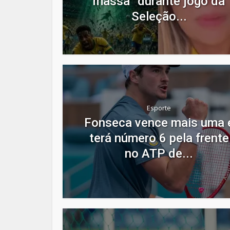
massa” durante jogo da
Seleção...
Esporte
Fonseca vence mais uma 
terá número 6 pela frente
no ATP de...