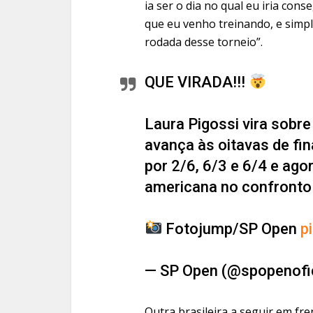
ia ser o dia no qual eu iria co
que eu venho treinando, e simp
rodada desse torneio”.
QUE VIRADA!!!
Laura Pigossi vira sobre
avança às oitavas de fin
por 2/6, 6/3 e 6/4 e ago
americana no confronto 
Fotojump/SP Open
p
— SP Open (@spopenofi
Outra brasileira a seguir em fr