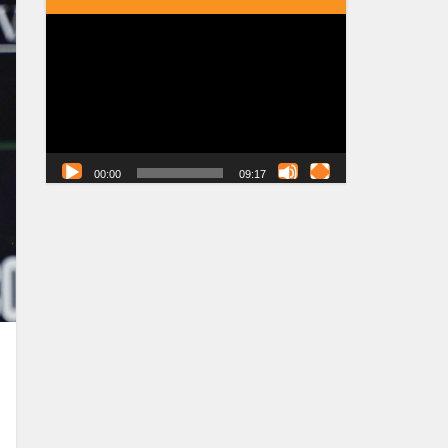
Tocador
de
vídeo
00:00
09:17