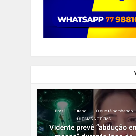
Brasil
Futebol
O que tá bombando
ÚLTIMAS NOTÍCIAS
Vidente prevê “abdução e