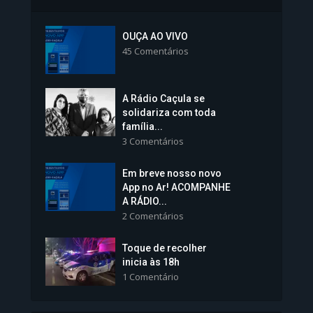
Inscrições para Vagas nos
Colégios da Polícia...
OUÇA AO VIVO
45 Comentários
1.239 Modos de exibição
A Rádio Caçula se
solidariza com toda
família...
3 Comentários
Em breve nosso novo
Vice-Prefeita Sheila Lemos
App no Ar! ACOMPANHE
tomará posse nesta...
A RÁDIO...
2 Comentários
1.101 Modos de exibição
Toque de recolher
inicia às 18h
1 Comentário