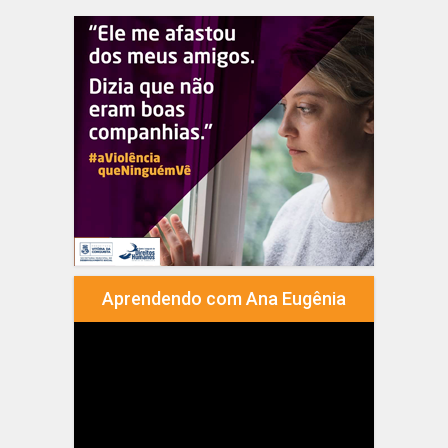
Aprendendo com Ana Eugênia
Tocador
de
vídeo