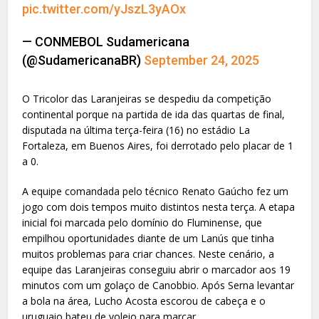
pic.twitter.com/yJszL3yAOx
— CONMEBOL Sudamericana
(@SudamericanaBR)
September 24, 2025
O Tricolor das Laranjeiras se despediu da competição
continental porque na partida de ida das quartas de final,
disputada na última terça-feira (16) no estádio La
Fortaleza, em Buenos Aires, foi derrotado pelo placar de 1
a 0.
A equipe comandada pelo técnico Renato Gaúcho fez um
jogo com dois tempos muito distintos nesta terça. A etapa
inicial foi marcada pelo domínio do Fluminense, que
empilhou oportunidades diante de um Lanús que tinha
muitos problemas para criar chances. Neste cenário, a
equipe das Laranjeiras conseguiu abrir o marcador aos 19
minutos com um golaço de Canobbio. Após Serna levantar
a bola na área, Lucho Acosta escorou de cabeça e o
uruguaio bateu de voleio para marcar.