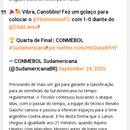
Vibra, Canobbio! Fez um golaço para
colocar o
@FluminenseFC
com 1-0 diante do
@ClubLanus
!
Quarta de Final | CONMEBOL
#Sudamericana
!
pic.twitter.com/HGQvseKFnY
— CONMEBOL Sudamericana
(@SudamericanaBR)
September 24, 2025
Precisando de mais um gol para garantir a classificação
para as semifinais da Sul-Americana no tempo
regulamentar, o Tricolor continuou buscando o ataque.
Mas, com o passar do tempo, a equipe do técnico Renato
Gaúcho cansou e passou a oferecer espaços para o time
argentino contra-atacar. E foi desta forma que o Lanús
chegou à igualdade aos 21 minutos, quando Aquino
tabelou com Marcelino Moreno antes de bater para