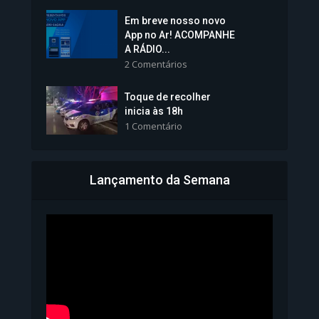
Em breve nosso novo
Vice-Prefeita Sheila Lemos
App no Ar! ACOMPANHE
tomará posse nesta...
A RÁDIO...
2 Comentários
1.101 Modos de exibição
Toque de recolher
inicia às 18h
1 Comentário
Lançamento da Semana
Bahia inicia emissão da
Carteira de Identidade...
1.071 Modos de exibição