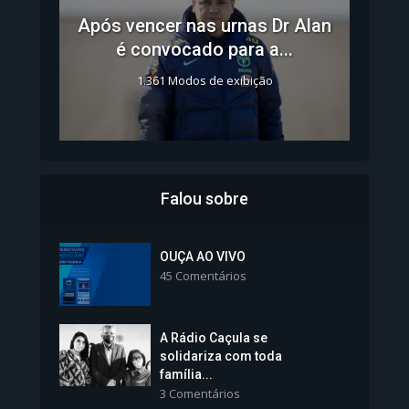
Após vencer nas urnas Dr Alan
é convocado para a...
1.361 Modos de exibição
Falou sobre
Inscrições para Vagas nos
Colégios da Polícia...
OUÇA AO VIVO
45 Comentários
1.237 Modos de exibição
A Rádio Caçula se
solidariza com toda
família...
3 Comentários