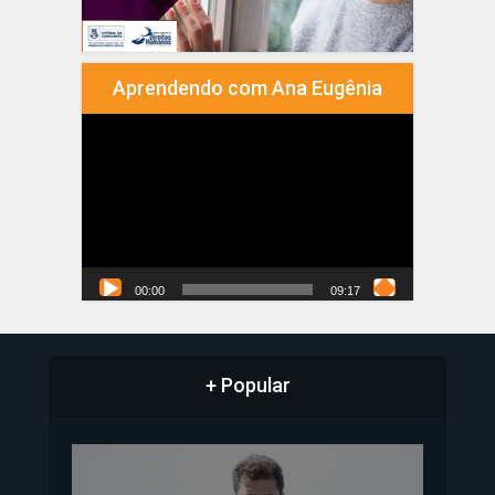
Aprendendo com Ana Eugênia
Tocador
de
vídeo
00:00
09:17
+ Popular