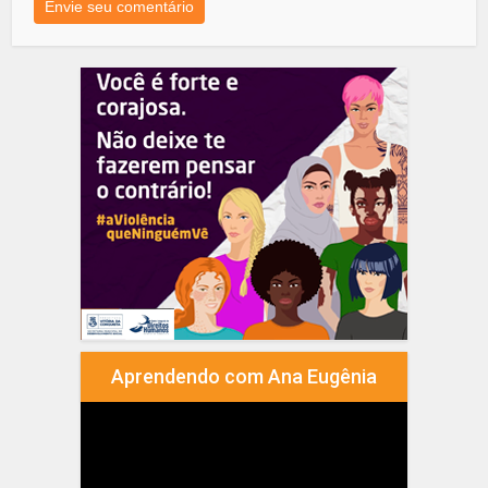
Aprendendo com Ana Eugênia
Tocador
de
vídeo