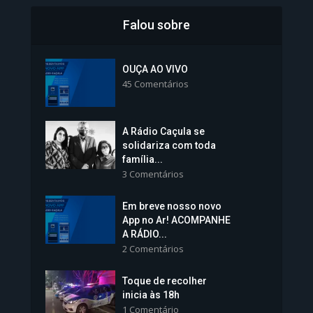
Falou sobre
Inscrições para Vagas nos
Colégios da Polícia...
OUÇA AO VIVO
45 Comentários
1.239 Modos de exibição
A Rádio Caçula se
solidariza com toda
família...
3 Comentários
Em breve nosso novo
Vice-Prefeita Sheila Lemos
App no Ar! ACOMPANHE
tomará posse nesta...
A RÁDIO...
2 Comentários
1.101 Modos de exibição
Toque de recolher
inicia às 18h
1 Comentário