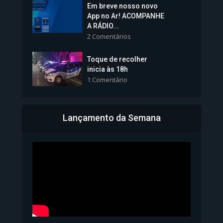
Em breve nosso novo
Vice-Prefeita Sheila Lemos
App no Ar! ACOMPANHE
tomará posse nesta...
A RÁDIO...
2 Comentários
1.101 Modos de exibição
Toque de recolher
inicia às 18h
1 Comentário
Lançamento da Semana
Bahia inicia emissão da
Carteira de Identidade...
1.072 Modos de exibição