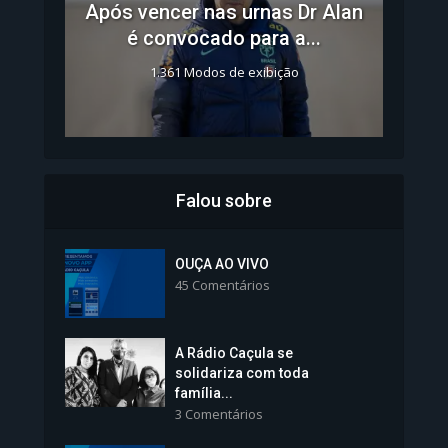
Após vencer nas urnas Dr Alan
é convocado para a...
1.361 Modos de exibição
Falou sobre
Inscrições para Vagas nos
Colégios da Polícia...
OUÇA AO VIVO
45 Comentários
1.239 Modos de exibição
A Rádio Caçula se
solidariza com toda
família...
3 Comentários