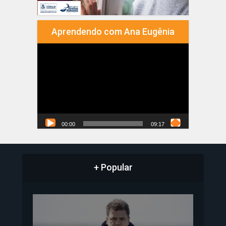
Aprendendo com Ana Eugênia
Tocador
de
vídeo
00:00
09:17
+ Popular