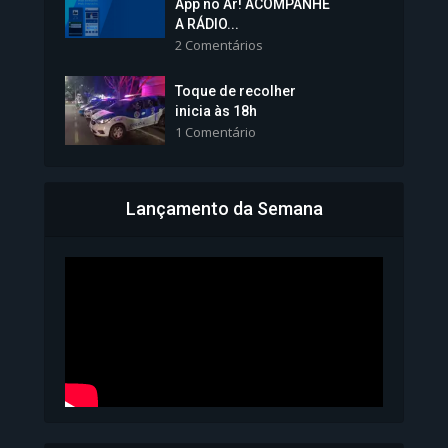
App no Ar! ACOMPANHE
tomará posse nesta...
A RÁDIO...
2 Comentários
1.101 Modos de exibição
Toque de recolher
inicia às 18h
1 Comentário
Lançamento da Semana
Bahia inicia emissão da
Carteira de Identidade...
1.071 Modos de exibição