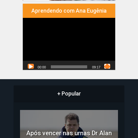
Aprendendo com Ana Eugênia
Tocador
de
vídeo
00:00
09:17
+ Popular
Após vencer nas urnas Dr Alan