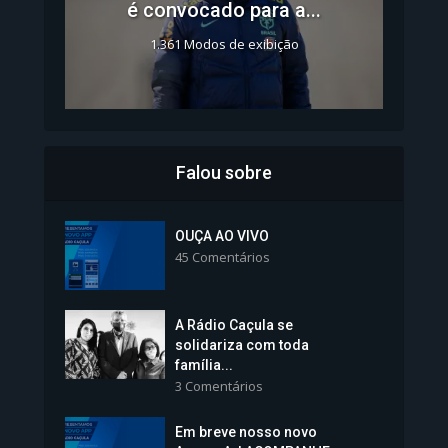
é convocado para a...
1.361 Modos de exibição
Falou sobre
Inscrições para Vagas nos
Colégios da Polícia...
OUÇA AO VIVO
45 Comentários
1.239 Modos de exibição
A Rádio Caçula se
solidariza com toda
família...
3 Comentários
Em breve nosso novo
Vice-Prefeita Sheila Lemos