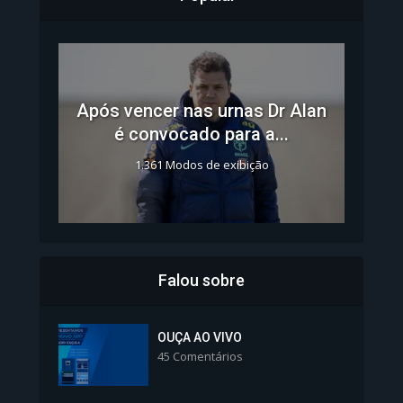
Após vencer nas urnas Dr Alan
é convocado para a...
1.361 Modos de exibição
Falou sobre
Inscrições para Vagas nos
Colégios da Polícia...
OUÇA AO VIVO
45 Comentários
1.239 Modos de exibição