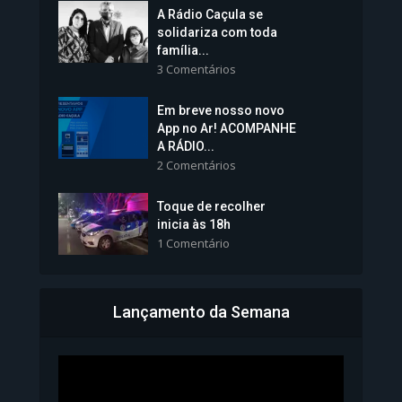
A Rádio Caçula se
solidariza com toda
família...
3 Comentários
Em breve nosso novo
Vice-Prefeita Sheila Lemos
App no Ar! ACOMPANHE
tomará posse nesta...
A RÁDIO...
2 Comentários
1.101 Modos de exibição
Toque de recolher
inicia às 18h
1 Comentário
Lançamento da Semana
Bahia inicia emissão da
Carteira de Identidade...
1.071 Modos de exibição