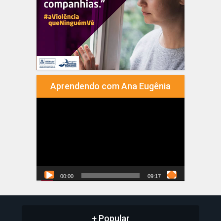
Aprendendo com Ana Eugênia
Tocador
de
vídeo
00:00
09:17
+ Popular