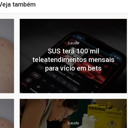
Veja também
Saude
SUS terá 100 mil
teleatendimentos mensais
para vício em bets
Saude