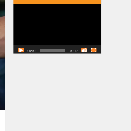
Tocador
de
vídeo
00:00
09:17