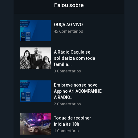
Falou sobre
Inscrições para Vagas nos
Colégios da Polícia...
OUÇA AO VIVO
45 Comentários
1.237 Modos de exibição
A Rádio Caçula se
solidariza com toda
família...
3 Comentários
Em breve nosso novo
Vice-Prefeita Sheila Lemos
App no Ar! ACOMPANHE
tomará posse nesta...
A RÁDIO...
2 Comentários
1.101 Modos de exibição
Toque de recolher
inicia às 18h
1 Comentário