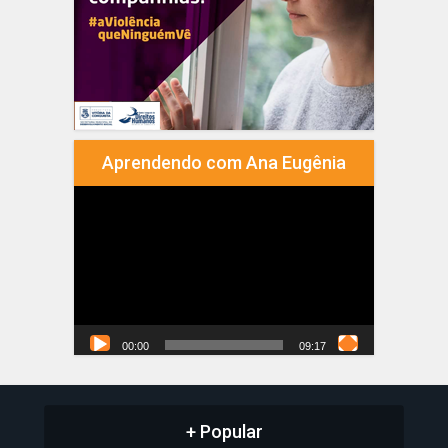
Aprendendo com Ana Eugênia
Tocador
de
vídeo
00:00
09:17
+ Popular