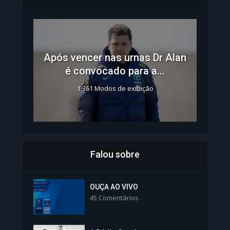
Após vencer nas urnas Dr Alan
é convocado para a...
1.361 Modos de exibição
Falou sobre
Inscrições para Vagas nos
Colégios da Polícia...
OUÇA AO VIVO
45 Comentários
1.238 Modos de exibição