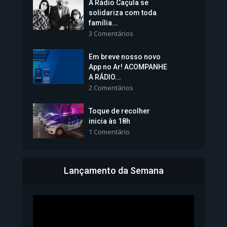
A Rádio Caçula se
solidariza com toda
família...
3 Comentários
Em breve nosso novo
Vice-Prefeita Sheila Lemos
App no Ar! ACOMPANHE
tomará posse nesta...
A RÁDIO...
2 Comentários
1.101 Modos de exibição
Toque de recolher
inicia às 18h
1 Comentário
Lançamento da Semana
Bahia inicia emissão da
Carteira de Identidade...
1.071 Modos de exibição