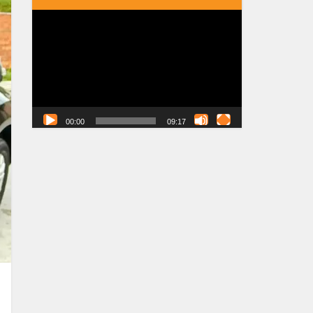
Tocador
de
vídeo
00:00
09:17