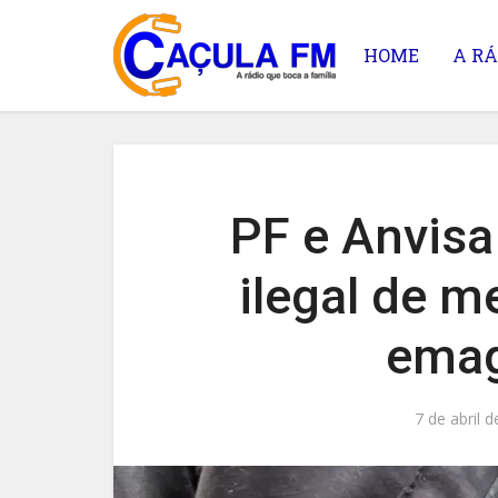
HOME
A RÁ
PF e Anvis
ilegal de 
emag
7 de abril 