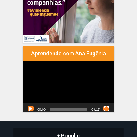
Aprendendo com Ana Eugênia
Tocador
de
vídeo
00:00
09:17
+ Popular