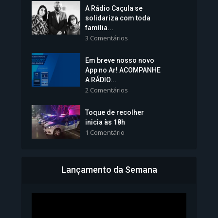
A Rádio Caçula se
solidariza com toda
família...
3 Comentários
Em breve nosso novo
Vice-Prefeita Sheila Lemos
App no Ar! ACOMPANHE
tomará posse nesta...
A RÁDIO...
2 Comentários
1.101 Modos de exibição
Toque de recolher
inicia às 18h
1 Comentário
Lançamento da Semana
Bahia inicia emissão da
Carteira de Identidade...
1.071 Modos de exibição