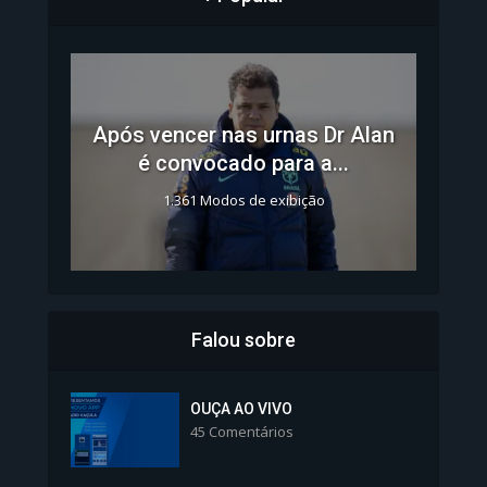
Após vencer nas urnas Dr Alan
é convocado para a...
1.361 Modos de exibição
Falou sobre
Inscrições para Vagas nos
Colégios da Polícia...
OUÇA AO VIVO
45 Comentários
1.239 Modos de exibição