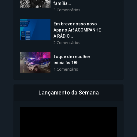
família...
3 Comentários
Em breve nosso novo
Vice-Prefeita Sheila Lemos
App no Ar! ACOMPANHE
tomará posse nesta...
A RÁDIO...
2 Comentários
1.101 Modos de exibição
Toque de recolher
inicia às 18h
1 Comentário
Lançamento da Semana
Bahia inicia emissão da
Carteira de Identidade...
1.071 Modos de exibição