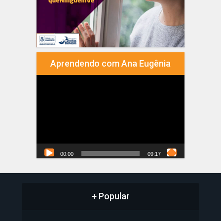
Aprendendo com Ana Eugênia
Tocador
de
vídeo
00:00
09:17
+ Popular