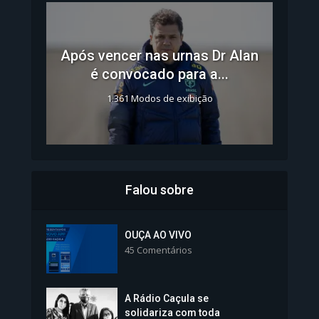
Após vencer nas urnas Dr Alan
é convocado para a...
1.361 Modos de exibição
Falou sobre
Inscrições para Vagas nos
Colégios da Polícia...
OUÇA AO VIVO
45 Comentários
1.239 Modos de exibição
A Rádio Caçula se
solidariza com toda