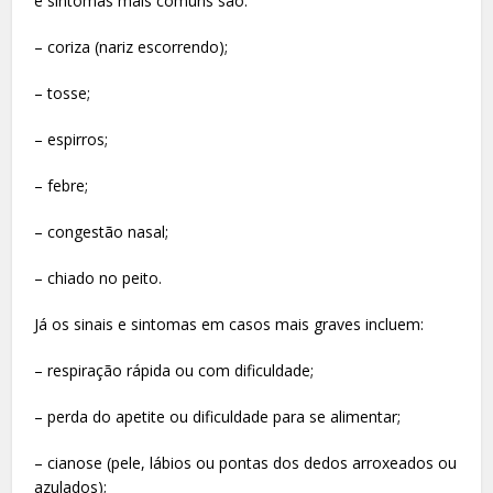
e sintomas mais comuns são:
– coriza (nariz escorrendo);
– tosse;
– espirros;
– febre;
– congestão nasal;
– chiado no peito.
Já os sinais e sintomas em casos mais graves incluem:
– respiração rápida ou com dificuldade;
– perda do apetite ou dificuldade para se alimentar;
– cianose (pele, lábios ou pontas dos dedos arroxeados ou
azulados);