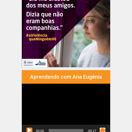
Aprendendo com Ana Eugênia
Tocador
de
vídeo
00:00
09:17