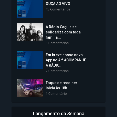
Colégios da Polícia...
OUÇA AO VIVO
45 Comentários
1.237 Modos de exibição
A Rádio Caçula se
solidariza com toda
família...
3 Comentários
Em breve nosso novo
Vice-Prefeita Sheila Lemos
App no Ar! ACOMPANHE
tomará posse nesta...
A RÁDIO...
2 Comentários
1.101 Modos de exibição
Toque de recolher
inicia às 18h
1 Comentário
Lançamento da Semana
Bahia inicia emissão da