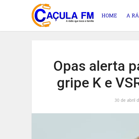
HOME
A RÁ
Opas alerta p
gripe K e VS
30 de abril 